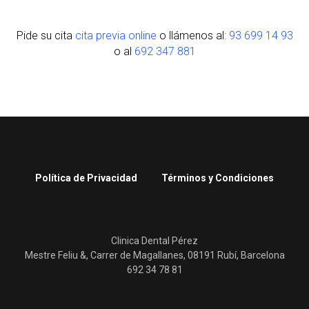
Pide su cita
cita previa online
o llámenos al:
93 699 14 93
o al
692 347 881
Política de Privacidad
Términos y Condiciones
Clinica Dental Pérez
Mestre Feliu &, Carrer de Magallanes, 08191 Rubí, Barcelona
692 34 78 81